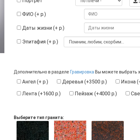
Портрет
З
ФИО (+ р.)
Даты жизни (+ р.)
Эпитафия (+ р.)
Дополнительно в разделе
Гравировка
Вы можете выбрать 
Ангел (+ р.)
Деревья (+3500 р.)
Икона (+
Лента (+1600 р.)
Пейзаж (+4000 р.)
Свеч
Выберите тип гранита: