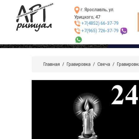
г. Ярославль, ул.
Урицкого, 47
+7(4852) 66-37-79
+7(965) 726-37-79
Каталог пр
Главная
/
Гравировка
/
Свеча
/
Гравировк